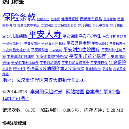
热门标签
保险条款
养老年金保险
健康源保险
增额
健康人生
健康源
医疗保险
终身寿险
少儿保险
少儿超能
安康无忧尊享版
宝宝保险
宝宝保险怎么买
少儿平安福
平安人寿
少儿重疾险
平安守护欣生
平安保险
宝
平安守护百分百
平安盛世金越
平安智盈同行
平安百万任我行
平安爱满分
平安福2016
平安福满分
平安附加住院医疗
平安聚财宝
平安附加住院日
平安细胞免疫疗法
平安鑫利
平安附加意外医疗
平安附加意外伤害
额
平安附加新
平安附加住院津贴
年金保险
残标
平安附加无忧意外
平安附加特疾
平安附加重疾豁免
平安随行保
终身重大疾病保险
重大疾病保险
意外险
武汉社保
重疾险知识
防癌险
高端医疗
保险
地址：武汉市江岸区京汉大道铂仕汇2501
© 2014-2026
李景的保险时光
网站地图
备案号：鄂ICP备
14012161号-1
请求次数：61 次，加载用时：0.805 秒，内存占用：5.28 MB
登录
切换注册