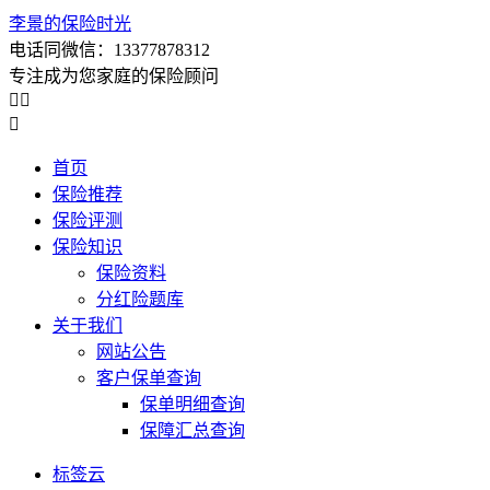
李景的保险时光
电话同微信：13377878312
专注成为您家庭的保险顾问



首页
保险推荐
保险评测
保险知识
保险资料
分红险题库
关于我们
网站公告
客户保单查询
保单明细查询
保障汇总查询
标签云