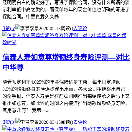
经明明白白的确定好了，写进了保险合同，没有什么所谓的演
示利率低中高之类的。而保单每年的现金价值也明确的写进了
保险合同。中意真爱久久养...

赞(
5
)
李景
2020-05-13
阅读(
)
去评论
信泰人寿如意尊增额终身寿险评测—对比
中华尊
随着预定利率4.025%的年金保险逐步下架，每年固定增额
3.5%的增额终身寿险逐步浮出水面，各大公司相继祭出自己
的杀手锏，信泰人寿更是在前脚刚刚推出锦绣传承之后马上又
推出如意尊，如此短的时间之内接连推出两款增额终身寿险，
其用意几何？ 我第一...

赞(
8
)
李景
2020-03-15
阅读(
)
去评论