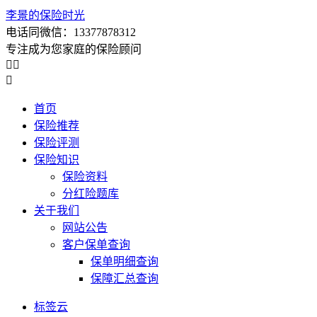
李景的保险时光
电话同微信：13377878312
专注成为您家庭的保险顾问



首页
保险推荐
保险评测
保险知识
保险资料
分红险题库
关于我们
网站公告
客户保单查询
保单明细查询
保障汇总查询
标签云