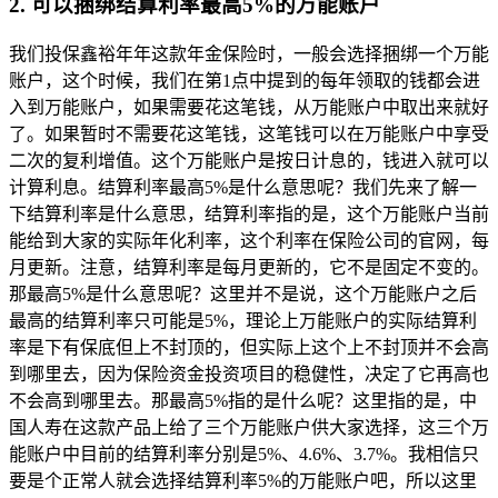
2. 可以捆绑结算利率最高5%的万能账户
我们投保鑫裕年年这款年金保险时，一般会选择捆绑一个万能
账户，这个时候，我们在第1点中提到的每年领取的钱都会进
入到万能账户，如果需要花这笔钱，从万能账户中取出来就好
了。如果暂时不需要花这笔钱，这笔钱可以在万能账户中享受
二次的复利增值。这个万能账户是按日计息的，钱进入就可以
计算利息。结算利率最高5%是什么意思呢？我们先来了解一
下结算利率是什么意思，结算利率指的是，这个万能账户当前
能给到大家的实际年化利率，这个利率在保险公司的官网，每
月更新。注意，结算利率是每月更新的，它不是固定不变的。
那最高5%是什么意思呢？这里并不是说，这个万能账户之后
最高的结算利率只可能是5%，理论上万能账户的实际结算利
率是下有保底但上不封顶的，但实际上这个上不封顶并不会高
到哪里去，因为保险资金投资项目的稳健性，决定了它再高也
不会高到哪里去。那最高5%指的是什么呢？这里指的是，中
国人寿在这款产品上给了三个万能账户供大家选择，这三个万
能账户中目前的结算利率分别是5%、4.6%、3.7%。我相信只
要是个正常人就会选择结算利率5%的万能账户吧，所以这里