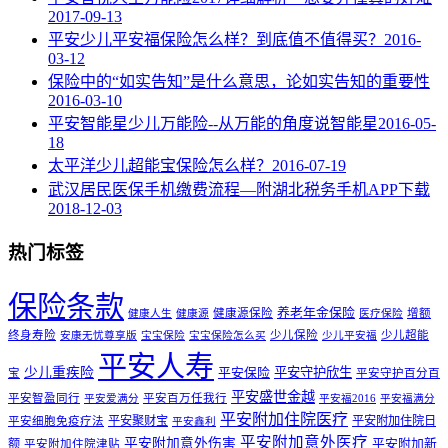
2017-09-13
平安少儿平安福保险怎么样？到底值不值得买？
2016-
03-12
保险中的“如实告知”是什么意思，论如实告知的重要性
2016-03-10
平安智能星少儿万能险--从万能的角度说智能星
2016-05-
18
太平洋少儿超能宝保险怎么样？
2016-07-19
武汉居民医保手机缴费流程—附湖北税务手机APP下载
2018-12-03
热门标签
保险条款
养老年金保险
健康源保险
增额
健康人生
健康源
医疗保险
终身寿险
少儿保险
少儿超能
安康无忧尊享版
宝宝保险
宝宝保险怎么买
少儿平安福
平安人寿
少儿重疾险
平安守护欣生
平安保险
宝
平安守护百分百
平安盛世金越
平安智盈同行
平安百万任我行
平安爱满分
平安福2016
平安福满分
平安附加住院医疗
平安聚财宝
平安附加住院日
平安细胞免疫疗法
平安鑫利
平安附加意外医疗
平安附加意外伤害
额
平安附加新
平安附加住院津贴