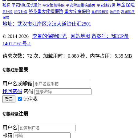
年金保险
残标
平安附加无忧意外
平安附加特疾
平安附加重疾豁免
平安随行保
终身重大疾病保险
重大疾病保险
意外险
武汉社保
重疾险知识
防癌险
高端医疗
保险
地址：武汉市江岸区京汉大道铂仕汇2501
© 2014-2026
李景的保险时光
网站地图
备案号：鄂ICP备
14012161号-1
请求次数：72 次，加载用时：0.888 秒，内存占用：5.35 MB
登录
切换注册
用户名或邮箱
找回密码
密码
记住我
注册
切换登录
用户名
邮箱