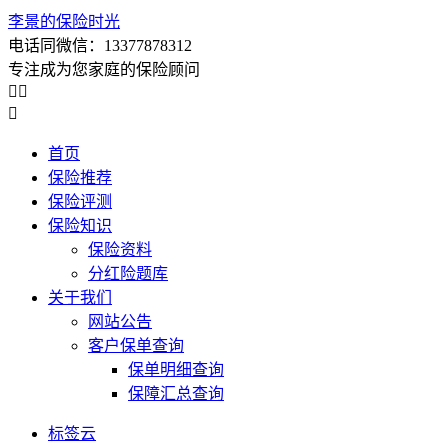
李景的保险时光
电话同微信：13377878312
专注成为您家庭的保险顾问



首页
保险推荐
保险评测
保险知识
保险资料
分红险题库
关于我们
网站公告
客户保单查询
保单明细查询
保障汇总查询
标签云