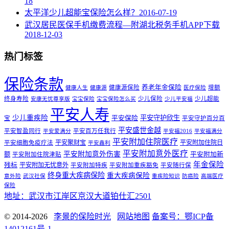
18
太平洋少儿超能宝保险怎么样？
2016-07-19
武汉居民医保手机缴费流程—附湖北税务手机APP下载
2018-12-03
热门标签
保险条款
养老年金保险
健康源保险
增额
健康人生
健康源
医疗保险
终身寿险
少儿保险
少儿超能
安康无忧尊享版
宝宝保险
宝宝保险怎么买
少儿平安福
平安人寿
少儿重疾险
平安守护欣生
平安保险
宝
平安守护百分百
平安盛世金越
平安智盈同行
平安百万任我行
平安爱满分
平安福2016
平安福满分
平安附加住院医疗
平安聚财宝
平安附加住院日
平安细胞免疫疗法
平安鑫利
平安附加意外医疗
平安附加意外伤害
额
平安附加新
平安附加住院津贴
年金保险
残标
平安附加无忧意外
平安附加特疾
平安附加重疾豁免
平安随行保
终身重大疾病保险
重大疾病保险
意外险
武汉社保
重疾险知识
防癌险
高端医疗
保险
地址：武汉市江岸区京汉大道铂仕汇2501
© 2014-2026
李景的保险时光
网站地图
备案号：鄂ICP备
14012161号-1