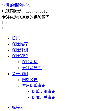
李景的保险时光
电话同微信：13377878312
专注成为您家庭的保险顾问



首页
保险推荐
保险评测
保险知识
保险资料
分红险题库
关于我们
网站公告
客户保单查询
保单明细查询
保障汇总查询
标签云