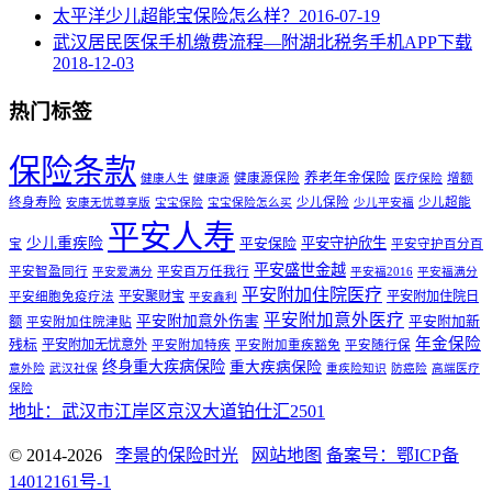
太平洋少儿超能宝保险怎么样？
2016-07-19
武汉居民医保手机缴费流程—附湖北税务手机APP下载
2018-12-03
热门标签
保险条款
养老年金保险
健康源保险
增额
健康人生
健康源
医疗保险
终身寿险
少儿保险
少儿超能
安康无忧尊享版
宝宝保险
宝宝保险怎么买
少儿平安福
平安人寿
少儿重疾险
平安守护欣生
平安保险
宝
平安守护百分百
平安盛世金越
平安智盈同行
平安百万任我行
平安爱满分
平安福2016
平安福满分
平安附加住院医疗
平安聚财宝
平安附加住院日
平安细胞免疫疗法
平安鑫利
平安附加意外医疗
平安附加意外伤害
额
平安附加新
平安附加住院津贴
年金保险
残标
平安附加无忧意外
平安附加特疾
平安附加重疾豁免
平安随行保
终身重大疾病保险
重大疾病保险
意外险
武汉社保
重疾险知识
防癌险
高端医疗
保险
地址：武汉市江岸区京汉大道铂仕汇2501
© 2014-2026
李景的保险时光
网站地图
备案号：鄂ICP备
14012161号-1