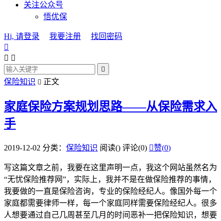
关注公众号
悟优保
Hi, 请登录
我要注册
找回密码




保险知识
正文

家庭保险方案规划思路——从保险需求入
手
2019-12-02
分类：
保险知识
阅读(
)
评论(0)

赞(
0
)
写这篇文章之前，我要在这里声明一点，我这个网站虽然名为
“无忧保险推荐网”，实际上，我并不是在做保险推荐的事情，
我要做的一直是保险咨询，专业的保险经纪人。像国外每一个
家庭都需要律师一样，每一个家庭同样需要保险经纪人。很多
人想要通过自己几周甚至几月的时间恶补一把保险知识，想要