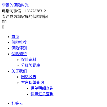
李景的保险时光
电话同微信：13377878312
专注成为您家庭的保险顾问



首页
保险推荐
保险评测
保险知识
保险资料
分红险题库
关于我们
网站公告
客户保单查询
保单明细查询
保障汇总查询
标签云