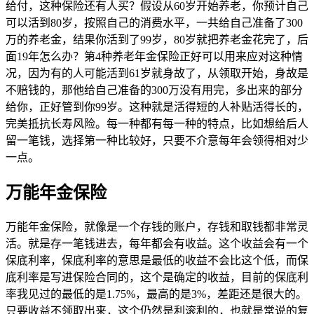
给付，这种保险还有人买？假设从60岁开始养老，你预计自己
可以活到80岁，按照自己的消费水平，一共给自己准备了300
万的养老金，结果你活到了99岁，80岁就把养老金花完了，后
面19年怎么办？第4种养老年金保险正好可以用来应对这种情
况，因为有的人可能活到61岁就身故了，从领取开始，身故是
不赔钱的，那他给自己准备的300万没有用完，多出来的部分
给你，正好管到你99岁。这种就是活得短的人补贴活得长的，
完美抵抗长寿风险。每一种都有每一种的特点，比如想给后人
留一笔钱，选择第一种比较好，只要不介意每年会领得相对少
一点。
万能年金保险
万能年金保险，就像是一个存钱的账户，存钱和取钱都非常灵
活。就是存一笔钱进去，每年都会有收益。这个收益会有一个
保底利率，保底利率的意思是最低的收益不会比这个低，而保
底利率是写进保险合同的，这个是确定的收益，目前的保底利
率我见过的最低的是1.75%，最高的是3%，差距还是很大的。
只要收益不领取出来，这个仍然是利滚利的，也就是常说的复