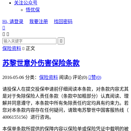
关注公众号
悟优保
Hi, 请登录
我要注册
找回密码




保险资料
正文

苏黎世意外伤害保险条款
2016-05-06
分类：
保险资料
阅读(
)
评论(0)

赞(
0
)
请投保人在提交投保申请前仔细阅读本条款，对条款内容尤其
是对于免除保险人责任条款（条款中加粗部分）认真阅读、理
解并同意遵守，本条款中所有免除责任约定均具有约束力。若
您对本条款内容存在任何疑问，请致电苏黎世中国客服热线（
4006155156）进行咨询。
本保单条款所提供的保障内容以保险单或保险凭证中载明的被