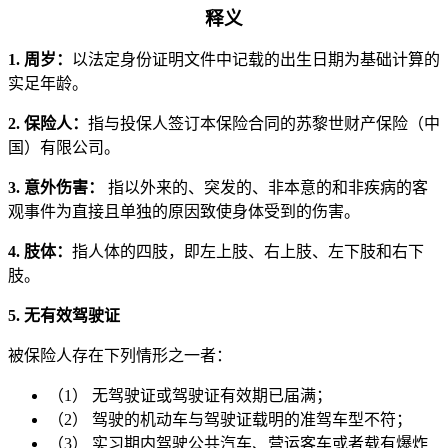
释义
1. 周岁：
以法定身份证明文件中记载的出生日期为基础计算的
实足年龄。
2. 保险人：
指与投保人签订本保险合同的苏黎世财产保险（中
国）有限公司。
3. 意外伤害：
指以外来的、突发的、非本意的和非疾病的客
观事件为直接且单独的原因致使身体受到的伤害。
4. 肢体：
指人体的四肢，即左上肢、右上肢、左下肢和右下
肢。
5. 无有效驾驶证
被保险人存在下列情形之一者：
（1） 无驾驶证或驾驶证有效期已届满；
（2） 驾驶的机动车与驾驶证载明的准驾车型不符；
（3） 实习期内驾驶公共汽车、营运客车或者载有爆炸