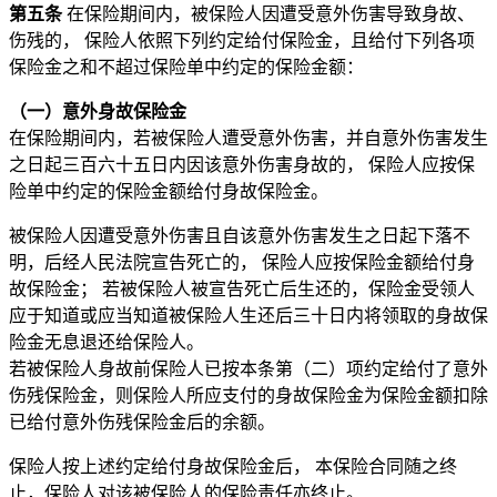
第五条
在保险期间内，被保险人因遭受意外伤害导致身故、
伤残的， 保险人依照下列约定给付保险金，且给付下列各项
保险金之和不超过保险单中约定的保险金额：
（一）意外身故保险金
在保险期间内，若被保险人遭受意外伤害，并自意外伤害发生
之日起三百六十五日内因该意外伤害身故的， 保险人应按保
险单中约定的保险金额给付身故保险金。
被保险人因遭受意外伤害且自该意外伤害发生之日起下落不
明，后经人民法院宣告死亡的， 保险人应按保险金额给付身
故保险金； 若被保险人被宣告死亡后生还的，保险金受领人
应于知道或应当知道被保险人生还后三十日内将领取的身故保
险金无息退还给保险人。
若被保险人身故前保险人已按本条第（二）项约定给付了意外
伤残保险金，则保险人所应支付的身故保险金为保险金额扣除
已给付意外伤残保险金后的余额。
保险人按上述约定给付身故保险金后， 本保险合同随之终
止，保险人对该被保险人的保险责任亦终止。