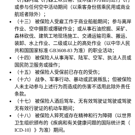
或参与任何空中活动期间（以乘客身份搭乘民用或商业
航班者除外）；
（十三） 被保险人受雇工作于商业船舶期间；参与离岸
作业、空中摄影或爆破作业；或从事石油挖掘、采矿、
森林砍伐、建筑工地现场施工、交通运输司乘、搬运、
装卸、水上作业、二级或以上的高处作业（以中华人民
共和国国家标准 GB3608-83 为准）的职业活动；
（十四） 被保险人从事海军、陆军、空军、执法人员或
国民防卫服务或操作；
（十五） 被保险人受保前已存在的受伤；
（十六） 战争、军事行动、暴动或武装叛乱；但被保险
人未主动参与上述行为而造成的伤害不适用此除外责任
条款。
（十七） 被保险人酒后驾车、无有效驾驶证驾驶或驾驶
无有效行驶证的机动车期间；
（十八） 被保险人猝死或存在精神和行为障碍（以世界
卫生组织颁布的《疾病和有关健康问题的国际统计类（
ICD-10）》为准）期间。