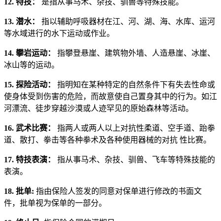
12. 特技：
是指从事马术、杂技、驯兽等特殊技能。
13. 潜水：
指以辅助呼吸器材在江、河、湖、海、水库、运河
等水域进行的水下运动或作业。
14. 攀岩运动：
指攀登悬崖、建筑物外墙、人造悬崖、冰崖、
冰山等的运动。
15. 探险活动：
指明知在某种特定的自然条件下有失去性命或
使身体受到伤害的危险，而故意使自己置身其中的行为。如江
河漂流、徒步穿越沙漠或人迹罕见的原始森林等活动。
16. 武术比赛：
指两人或两人以上对抗性柔道、空手道、跆拳
道、散打、拳击等各种拳术及各种使用器械的对抗 性比赛。
17. 特技表演：
指从事马术、杂技、驯兽、飞车等特殊技能的
表演。
18. 批单:
指由保险人签发的同意对保单进行修改的书面文
件，批单视为保单的一部分。