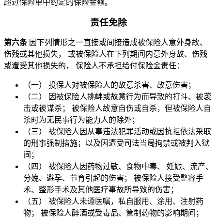
超过保险单中约定的保险金额。
责任免除
第六条
因下列情形之一直接或间接造成被保险人意外身故、
伤残或其他损失， 或被保险人在下列期间内意外身故、伤残
或遭受其他损失的， 保险人不承担给付保险金责任：
（一） 投保人对被保险人的故意杀害、故意伤害；
（二） 因被保险人挑衅或故意行为而导致的打斗、被袭
击或被谋杀； 被保险人故意自伤或自杀，但被保险人自
杀时为无民事行为能力人的除外；
（三） 被保险人因从事违法犯罪活动或因抗拒依法采取
的刑事强制措施；以及因遭受司法当局拘禁或被判入狱
间；
（四） 被保险人因药物过敏、食物中毒、 妊娠、流产、
分娩、避孕、节育引起的伤害； 被保险人接受整容手
术、整形手术及其他医疗事故所导致的伤害；
（五） 被保险人未遵医嘱，私自服用、涂用、注射药
物； 被保险人醉酒或受毒品、管制药物的影响期间；