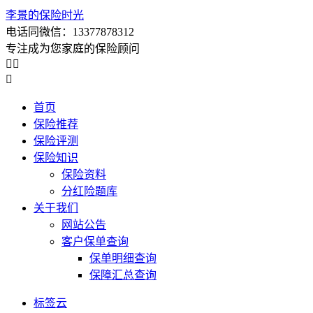
李景的保险时光
电话同微信：13377878312
专注成为您家庭的保险顾问



首页
保险推荐
保险评测
保险知识
保险资料
分红险题库
关于我们
网站公告
客户保单查询
保单明细查询
保障汇总查询
标签云