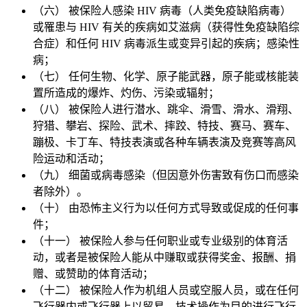
（六） 被保险人感染 HIV 病毒（人类免疫缺陷病毒）
或罹患与 HIV 有关的疾病如艾滋病（获得性免疫缺陷综
合症）和任何 HIV 病毒派生或变异引起的疾病；感染性
病；
（七） 任何生物、化学、原子能武器，原子能或核能装
置所造成的爆炸、灼伤、污染或辐射；
（八） 被保险人进行潜水、跳伞、滑雪、滑水、滑翔、
狩猎、攀岩、探险、武术、摔跤、特技、赛马、赛车、
蹦极、卡丁车、特技表演或各种车辆表演及竞赛等高风
险运动和活动；
（九） 细菌或病毒感染（但因意外伤害致有伤口而感染
者除外）。
（十） 由恐怖主义行为以任何方式导致或促成的任何事
件；
（十一） 被保险人参与任何职业或专业级别的体育活
动，或者是被保险人能从中赚取或获得奖金、报酬、捐
赠、或赞助的体育活动；
（十二） 被保险人作为机组人员或空服人员，或在任何
飞行器内或飞行器上以贸易、技术操作为目的进行飞行