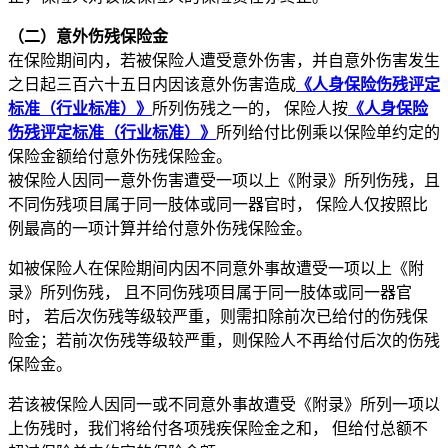
（二）意外伤残保险金
在保险期间内，若被保险人遭受意外伤害，并自意外伤害发生
之日起三百六十五日内因该意外伤害造成
《人身保险伤残评定
标准（行业标准）》
所列伤残之一的， 保险人按
《人身保险
伤残评定标准（行业标准）》
所列给付比例乘以保险单约定的
保险金额给付意外伤残保险金。
被保险人因同一意外伤害遭受一项以上《附录》所列伤残，且
不同伤残项目属于同一肢体或同一器官时， 保险人仅按照比
例最高的一项计算并给付意外伤残保险金。
如被保险人在保险期间内因不同意外事故遭受一项以上《附
录》所列伤残， 且不同伤残项目属于同一肢体或同一器官
时， 若后次伤残等级较严重，则需扣除前次已给付的伤残保
险金；若前次伤残等级较严重，则保险人不再给付后次的伤残
保险金。
若该被保险人因同一或不同意外事故遭受《附录》所列一项以
上伤残时，我们将给付各项残疾保险金之和， 但给付总额不