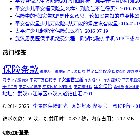
平安智悦人生万能险2017详细解析—想要弄懂真的好难
20
平安少儿平安福保险怎么样？到底值不值得买？
2016-03-
保险中的“如实告知”是什么意思，论如实告知的重要性
20
平安智能星少儿万能险--从万能的角度说智能星
2016-05-1
太平洋少儿超能宝保险怎么样？
2016-07-19
武汉居民医保手机缴费流程—附湖北税务手机APP下载
20
热门标签
保险条款
养老年金保险
健康源保险
增额终
健康人生
健康源
医疗保险
平安盛世金越
同行
平安百万任我行
平安细胞
平安爱满分
平安福2016
平安福满分
年金保险
无忧意外
平安附加特疾
平安附加重疾豁免
平安随行保
意外险
武汉社保
地址：武汉市江岸区京汉大道铂仕汇2501
© 2014-2026
李景的保险时光
网站地图
备案号：鄂ICP备14012
请求次数：59 次，加载用时：0.832 秒，内存占用：5.12 MB
登录
切换注册