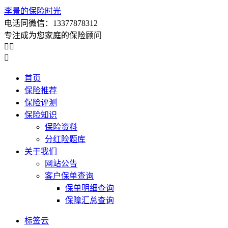
李景的保险时光
电话同微信：13377878312
专注成为您家庭的保险顾问



首页
保险推荐
保险评测
保险知识
保险资料
分红险题库
关于我们
网站公告
客户保单查询
保单明细查询
保障汇总查询
标签云