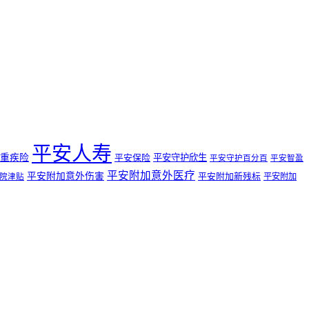
平安人寿
重疾险
平安守护欣生
平安保险
平安守护百分百
平安智盈
平安附加意外医疗
平安附加意外伤害
平安附加新残标
平安附加
院津贴