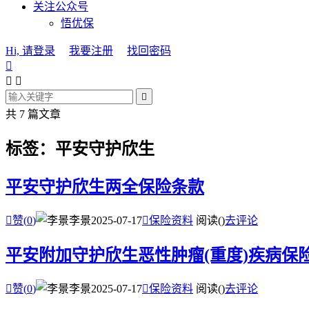
关注公众号
悟优保
Hi, 请登录
我要注册
找回密码




共 7 篇文章
标签：平安守护欣生
平安守护欣生两全保险条款

赞(
0
)
李景
2025-07-17

保险资料
阅读(
)
去评论
平安附加守护欣生恶性肿瘤(重度)疾病保

赞(
0
)
李景
2025-07-17

保险资料
阅读(
)
去评论