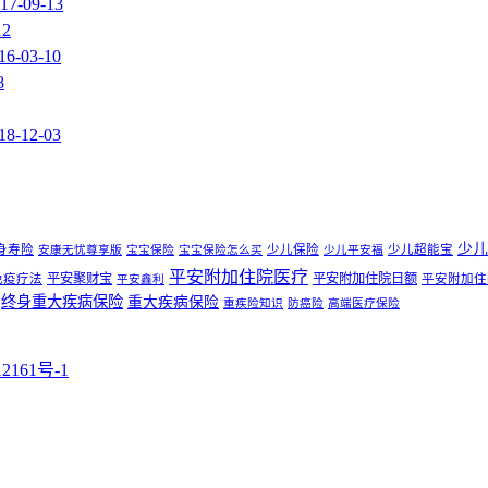
17-09-13
12
16-03-10
8
18-12-03
少儿
身寿险
少儿保险
少儿超能宝
安康无忧尊享版
宝宝保险
宝宝保险怎么买
少儿平安福
平安附加住院医疗
平安聚财宝
平安附加住院日额
免疫疗法
平安附加住
平安鑫利
终身重大疾病保险
重大疾病保险
重疾险知识
防癌险
高端医疗保险
161号-1