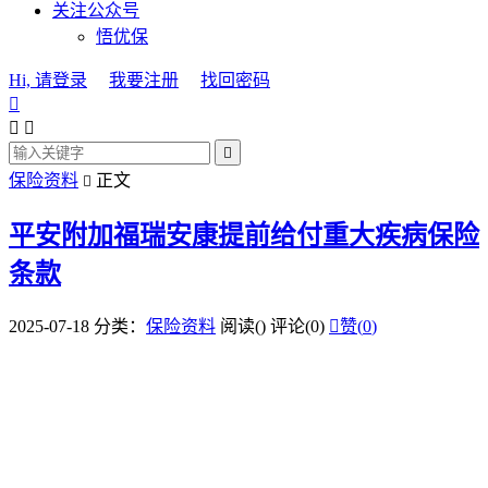
关注公众号
悟优保
Hi, 请登录
我要注册
找回密码




保险资料
正文

平安附加福瑞安康提前给付重大疾病保险
条款
2025-07-18
分类：
保险资料
阅读(
)
评论(0)

赞(
0
)