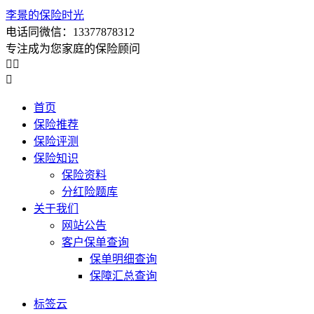
李景的保险时光
电话同微信：13377878312
专注成为您家庭的保险顾问



首页
保险推荐
保险评测
保险知识
保险资料
分红险题库
关于我们
网站公告
客户保单查询
保单明细查询
保障汇总查询
标签云