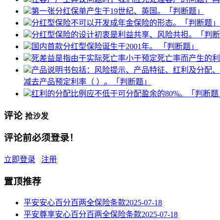
第一张分红保单产生于19世纪、英国。「判断题」
分红型保险不可以开发成年金保险的形态。「判断题」
分红型保险的设计初衷是利益共享、风险共担。「判断
国内首款分红型保险诞生于2001年。 「判断题」
死差益是指由于实际死亡率小于预定死亡率而产生的利
产品说明书包括：风险提示、产品特征、红利及分配、
减去产品预定利率（ ）。「判断题」
红利的分配比例应不低于可分配盈余的80%。「判断题
评论
抢沙发
评论前必须登录！
立即登录
注册
置顶推荐
平安安心百分百两全保险条款
2025-07-18
平安尊享安心百分百两全保险条款
2025-07-18