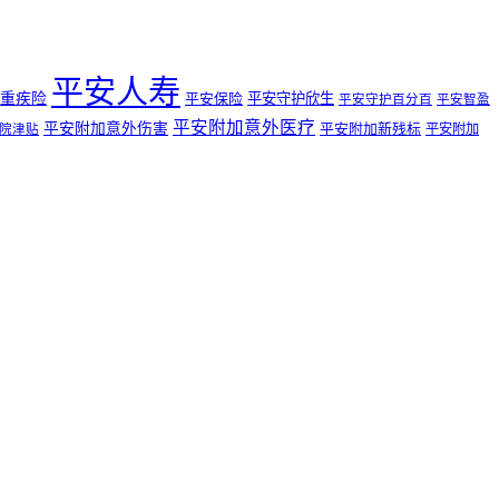
平安人寿
重疾险
平安守护欣生
平安保险
平安守护百分百
平安智盈
平安附加意外医疗
平安附加意外伤害
平安附加新残标
平安附加
院津贴