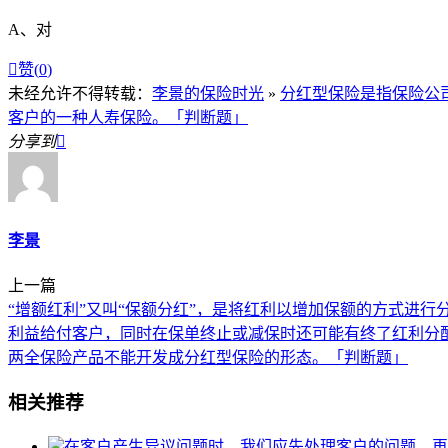
A、对

赞(
0
)
未经允许不得转载：
李景的保险时光
»
分红型保险是指保险公
客户的一种人寿保险。「判断题」
分享到

李景
上一篇
“增额红利”又叫“保额分红”，是将红利以增加保额的方式进
利益给付客户，同时在保单终止或减保时还可能有终了红利分
两全保险产品不能开发成分红型保险的形态。「判断题」
相关推荐
在客户产生异议问题时，我们应先处理客户的问题，再