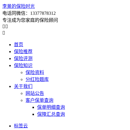
李景的保险时光
电话同微信：13377878312
专注成为您家庭的保险顾问



首页
保险推荐
保险评测
保险知识
保险资料
分红险题库
关于我们
网站公告
客户保单查询
保单明细查询
保障汇总查询
标签云