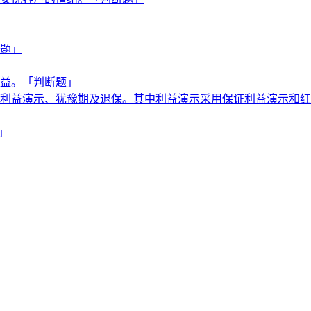
题」
益。「判断题」
利益演示、犹豫期及退保。其中利益演示采用保证利益演示和红利
」