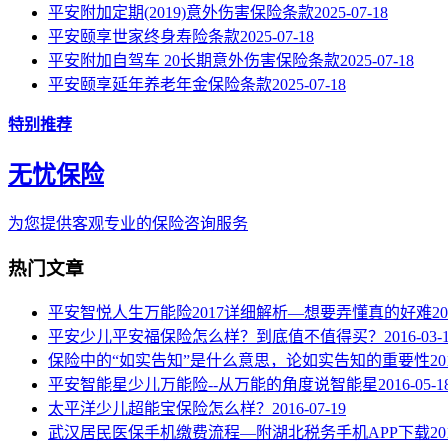
平安附加定期(2019)意外伤害保险条款
2025-07-18
平安颐享世家终身寿险条款
2025-07-18
平安附加自驾车 20长期意外伤害保险条款
2025-07-18
平安颐享延年养老年金保险条款
2025-07-18
特别推荐
无忧保险
为您提供客观专业的保险咨询服务
热门文章
平安智悦人生万能险2017详细解析—想要弄懂真的好难
20
平安少儿平安福保险怎么样？到底值不值得买？
2016-03-
保险中的“如实告知”是什么意思，论如实告知的重要性
20
平安智能星少儿万能险--从万能的角度说智能星
2016-05-1
太平洋少儿超能宝保险怎么样？
2016-07-19
武汉居民医保手机缴费流程—附湖北税务手机APP下载
20