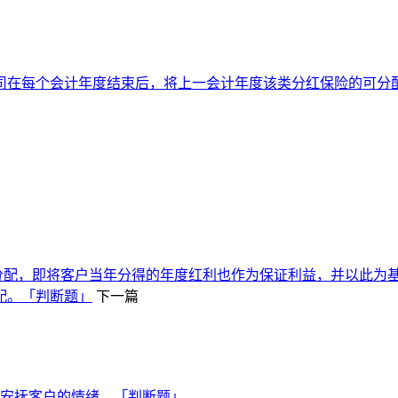
司在每个会计年度结束后，将上一会计年度该类分红保险的可分
行分配，即将客户当年分得的年度红利也作为保证利益，并以此为
配。「判断题」
下一篇
安抚客户的情绪。「判断题」