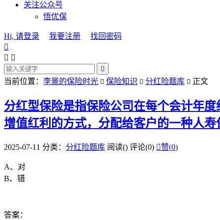
关注公众号
悟优保
Hi, 请登录
我要注册
找回密码




当前位置：
李景的保险时光
保险知识
分红险题库
正文



分红型保险是指保险公司在每个会计年度
增值红利的方式，分配给客户的一种人寿
2025-07-11
分类：
分红险题库
阅读(
)
评论(0)

赞(
0
)
A、对
B、错
答案：