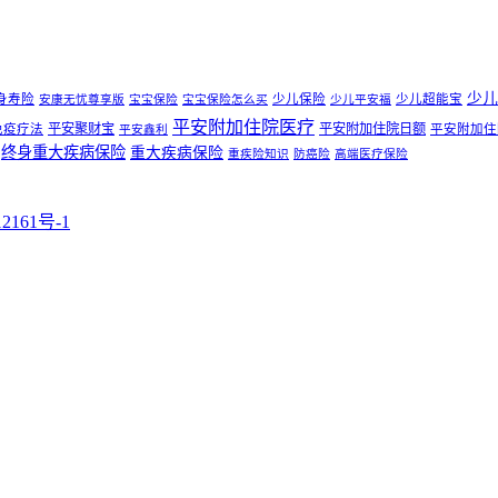
少儿
身寿险
少儿保险
少儿超能宝
安康无忧尊享版
宝宝保险
宝宝保险怎么买
少儿平安福
平安附加住院医疗
平安聚财宝
平安附加住院日额
免疫疗法
平安附加住
平安鑫利
终身重大疾病保险
重大疾病保险
重疾险知识
防癌险
高端医疗保险
161号-1