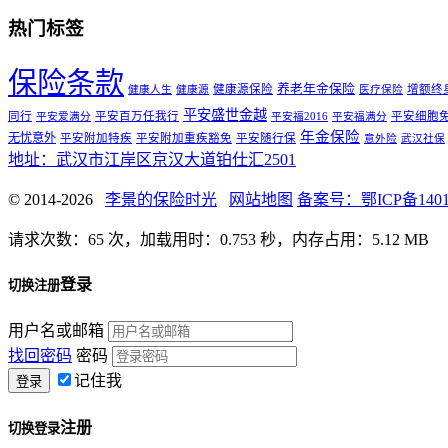
热门标签
保险条款
养老年金保险
健康源保险
增额终
健康人生
健康源
医疗保险
平安盛世金越
同行
平安百万任我行
平安细胞
平安爱满分
平安福2016
平安福满分
年金保险
无忧意外
平安附加特疾
平安附加重疾豁免
平安随行保
意外险
武汉社保
地址：武汉市江岸区京汉大道铂仕汇2501
© 2014-2026
李景的保险时光
网站地图
备案号：鄂ICP备14012
请求次数：65 次，加载用时：0.753 秒，内存占用：5.12 MB
登录
切换注册
用户名或邮箱
找回密码
密码
记住我
注册
切换登录