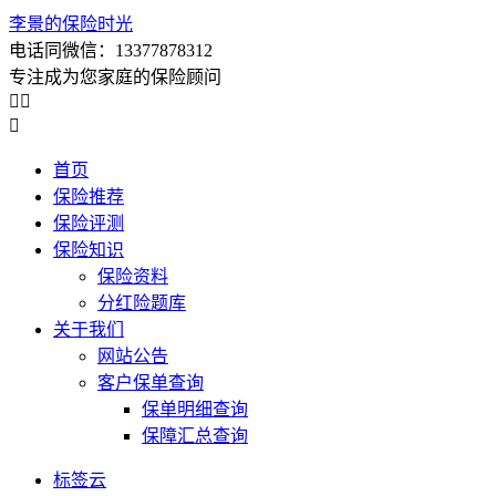
李景的保险时光
电话同微信：13377878312
专注成为您家庭的保险顾问



首页
保险推荐
保险评测
保险知识
保险资料
分红险题库
关于我们
网站公告
客户保单查询
保单明细查询
保障汇总查询
标签云