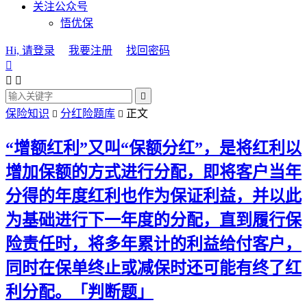
关注公众号
悟优保
Hi, 请登录
我要注册
找回密码




保险知识
分红险题库
正文


“增额红利”又叫“保额分红”，是将红利以
增加保额的方式进行分配，即将客户当年
分得的年度红利也作为保证利益，并以此
为基础进行下一年度的分配，直到履行保
险责任时，将多年累计的利益给付客户，
同时在保单终止或减保时还可能有终了红
利分配。「判断题」