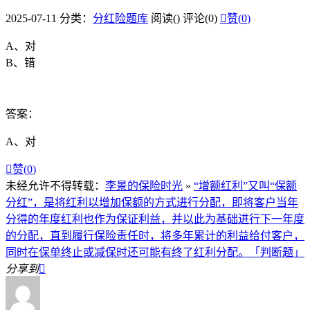
2025-07-11
分类：
分红险题库
阅读(
)
评论(0)

赞(
0
)
A、对
B、错
答案：
A、对

赞(
0
)
未经允许不得转载：
李景的保险时光
»
“增额红利”又叫“保额
分红”，是将红利以增加保额的方式进行分配，即将客户当年
分得的年度红利也作为保证利益，并以此为基础进行下一年度
的分配，直到履行保险责任时，将多年累计的利益给付客户，
同时在保单终止或减保时还可能有终了红利分配。「判断题」
分享到
