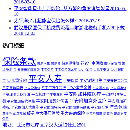
2016-03-10
平安智能星少儿万能险--从万能的角度说智能星
2016-05-
18
太平洋少儿超能宝保险怎么样？
2016-07-19
武汉居民医保手机缴费流程—附湖北税务手机APP下载
2018-12-03
热门标签
保险条款
养老年金保险
健康源保险
增额
健康人生
健康源
医疗保险
终身寿险
少儿保险
少儿超能
安康无忧尊享版
宝宝保险
宝宝保险怎么买
少儿平安福
平安人寿
少儿重疾险
平安守护欣生
平安保险
宝
平安守护百分百
平安盛世金越
平安智盈同行
平安百万任我行
平安爱满分
平安福2016
平安福满分
平安附加住院医疗
平安聚财宝
平安附加住院日
平安细胞免疫疗法
平安鑫利
平安附加意外医疗
平安附加意外伤害
额
平安附加新
平安附加住院津贴
年金保险
残标
平安附加无忧意外
平安附加特疾
平安附加重疾豁免
平安随行保
终身重大疾病保险
重大疾病保险
意外险
武汉社保
重疾险知识
防癌险
高端医疗
保险
地址：武汉市江岸区京汉大道铂仕汇2501