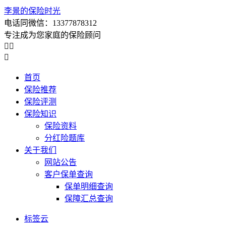
李景的保险时光
电话同微信：13377878312
专注成为您家庭的保险顾问



首页
保险推荐
保险评测
保险知识
保险资料
分红险题库
关于我们
网站公告
客户保单查询
保单明细查询
保障汇总查询
标签云