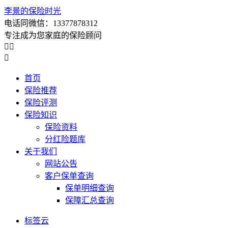
李景的保险时光
电话同微信：13377878312
专注成为您家庭的保险顾问



首页
保险推荐
保险评测
保险知识
保险资料
分红险题库
关于我们
网站公告
客户保单查询
保单明细查询
保障汇总查询
标签云