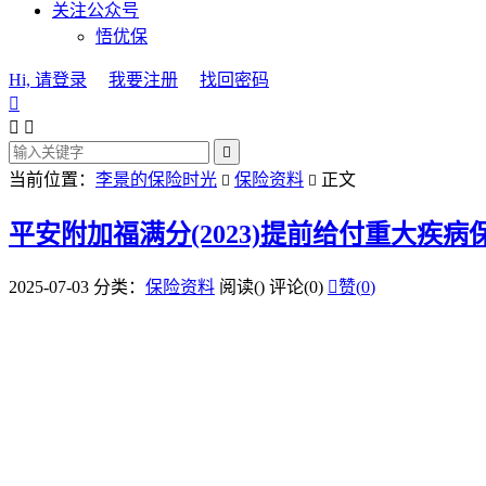
关注公众号
悟优保
Hi, 请登录
我要注册
找回密码




当前位置：
李景的保险时光
保险资料
正文


平安附加福满分(2023)提前给付重大疾病
2025-07-03
分类：
保险资料
阅读(
)
评论(0)

赞(
0
)