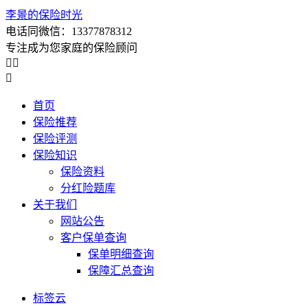
李景的保险时光
电话同微信：13377878312
专注成为您家庭的保险顾问



首页
保险推荐
保险评测
保险知识
保险资料
分红险题库
关于我们
网站公告
客户保单查询
保单明细查询
保障汇总查询
标签云