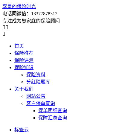
李景的保险时光
电话同微信：13377878312
专注成为您家庭的保险顾问



首页
保险推荐
保险评测
保险知识
保险资料
分红险题库
关于我们
网站公告
客户保单查询
保单明细查询
保障汇总查询
标签云