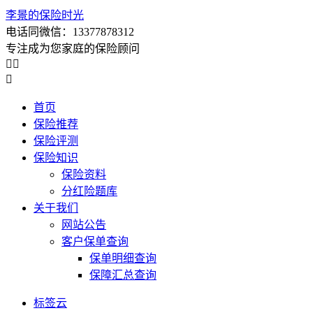
李景的保险时光
电话同微信：13377878312
专注成为您家庭的保险顾问



首页
保险推荐
保险评测
保险知识
保险资料
分红险题库
关于我们
网站公告
客户保单查询
保单明细查询
保障汇总查询
标签云