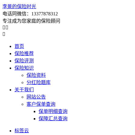
李景的保险时光
电话同微信：13377878312
专注成为您家庭的保险顾问



首页
保险推荐
保险评测
保险知识
保险资料
分红险题库
关于我们
网站公告
客户保单查询
保单明细查询
保障汇总查询
标签云