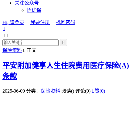
关注公众号
悟优保
Hi, 请登录
我要注册
找回密码




保险资料
正文

平安附加健享人生住院费用医疗保险(A)
条款
2025-06-09
分类：
保险资料
阅读(
)
评论(0)

赞(
0
)