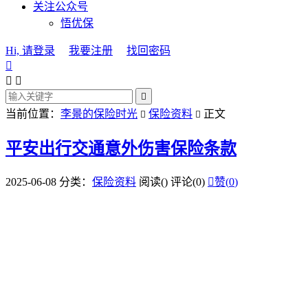
关注公众号
悟优保
Hi, 请登录
我要注册
找回密码




当前位置：
李景的保险时光
保险资料
正文


平安出行交通意外伤害保险条款
2025-06-08
分类：
保险资料
阅读(
)
评论(0)

赞(
0
)