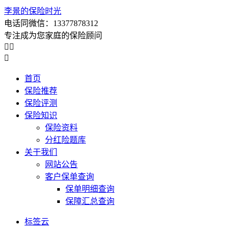
李景的保险时光
电话同微信：13377878312
专注成为您家庭的保险顾问



首页
保险推荐
保险评测
保险知识
保险资料
分红险题库
关于我们
网站公告
客户保单查询
保单明细查询
保障汇总查询
标签云