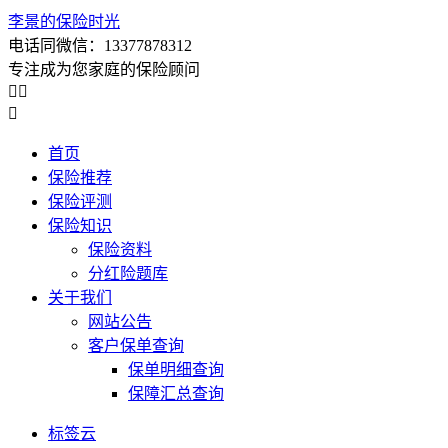
李景的保险时光
电话同微信：13377878312
专注成为您家庭的保险顾问



首页
保险推荐
保险评测
保险知识
保险资料
分红险题库
关于我们
网站公告
客户保单查询
保单明细查询
保障汇总查询
标签云