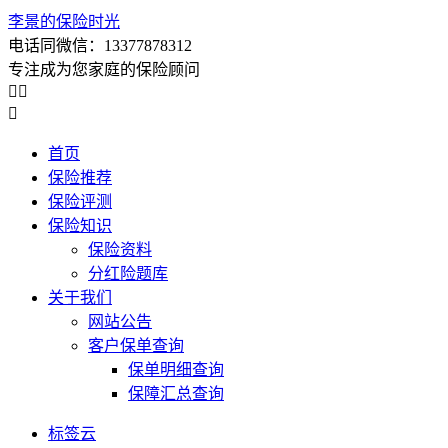
李景的保险时光
电话同微信：13377878312
专注成为您家庭的保险顾问



首页
保险推荐
保险评测
保险知识
保险资料
分红险题库
关于我们
网站公告
客户保单查询
保单明细查询
保障汇总查询
标签云