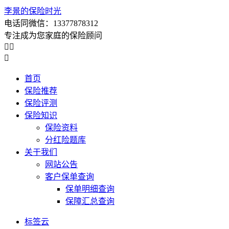
李景的保险时光
电话同微信：13377878312
专注成为您家庭的保险顾问



首页
保险推荐
保险评测
保险知识
保险资料
分红险题库
关于我们
网站公告
客户保单查询
保单明细查询
保障汇总查询
标签云