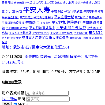
终身寿险
少儿保险
少儿超能
安康无忧尊享版
宝宝保险
宝宝保险怎么买
少儿平安福
平安人寿
少儿重疾险
平安守护欣生
平安保险
宝
平安守护百分百
平安盛世金越
平安智盈同行
平安百万任我行
平安爱满分
平安福2016
平安福满分
平安附加住院医疗
平安聚财宝
平安附加住院日
平安细胞免疫疗法
平安鑫利
平安附加意外医疗
平安附加意外伤害
额
平安附加新
平安附加住院津贴
年金保险
残标
平安附加无忧意外
平安附加特疾
平安附加重疾豁免
平安随行保
终身重大疾病保险
重大疾病保险
意外险
武汉社保
重疾险知识
防癌险
高端医疗
保险
地址：武汉市江岸区京汉大道铂仕汇2501
© 2014-2026
李景的保险时光
网站地图
备案号：鄂ICP备
14012161号-1
请求次数：65 次，加载用时：0.779 秒，内存占用：5.12 MB
登录
切换注册
用户名或邮箱
找回密码
密码
记住我