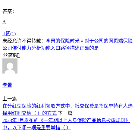
答案：
A

赞(
1
)
未经允许不得转载：
李景的保险时光
»
对于公司的网页端保险
公司偿付能力分析功能入口路径描述正确的是
分享到

李景
上一篇
在分红型保险的红利领取方式中，抵交保费是指保单持有人选
择用红利交纳（ ）的方式
下一篇
2023年1月发布的《一年期以上人身保险产品信息披露规则》
中，以下哪一项是重要举措（ ）