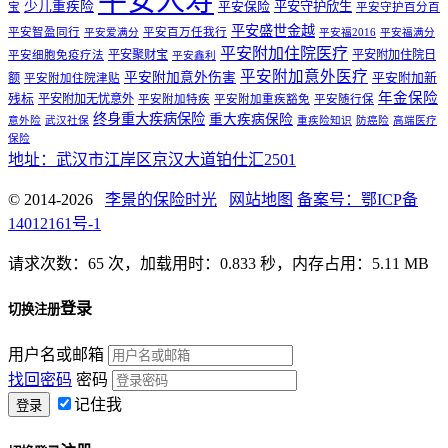
平安人寿
少儿重疾险
平安守护欣生
平安保险
宝
平安守护百分百
平安盛世金越
平安智盈同行
平安百万任我行
平安爱满分
平安福2016
平安福满分
平安附加住院医疗
平安聚财宝
平安附加住院日
平安细胞免疫疗法
平安鑫利
平安附加意外医疗
平安附加意外伤害
额
平安附加新
平安附加住院津贴
年金保险
残标
平安附加无忧意外
平安附加特疾
平安附加重疾豁免
平安随行保
终身重大疾病保险
重大疾病保险
意外险
武汉社保
重疾险知识
防癌险
高端医疗
保险
地址：武汉市江岸区京汉大道铂仕汇2501
© 2014-2026
李景的保险时光
网站地图
备案号：鄂ICP备
14012161号-1
请求次数：65 次，加载用时：0.833 秒，内存占用：5.11 MB
登录
切换注册
用户名或邮箱
找回密码
密码
记住我