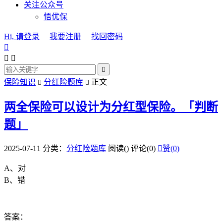
关注公众号
悟优保
Hi, 请登录
我要注册
找回密码




保险知识
分红险题库
正文


两全保险可以设计为分红型保险。「判断
题」
2025-07-11
分类：
分红险题库
阅读(
)
评论(0)

赞(
0
)
A、对
B、错
答案：