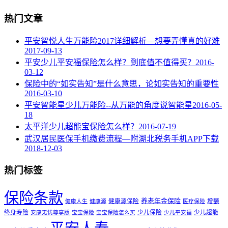
热门文章
平安智悦人生万能险2017详细解析—想要弄懂真的好难
2017-09-13
平安少儿平安福保险怎么样？到底值不值得买？
2016-
03-12
保险中的“如实告知”是什么意思，论如实告知的重要性
2016-03-10
平安智能星少儿万能险--从万能的角度说智能星
2016-05-
18
太平洋少儿超能宝保险怎么样？
2016-07-19
武汉居民医保手机缴费流程—附湖北税务手机APP下载
2018-12-03
热门标签
保险条款
养老年金保险
健康源保险
增额
健康人生
健康源
医疗保险
终身寿险
少儿保险
少儿超能
安康无忧尊享版
宝宝保险
宝宝保险怎么买
少儿平安福