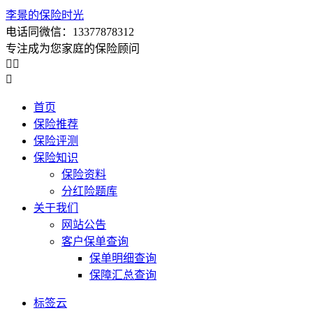
李景的保险时光
电话同微信：13377878312
专注成为您家庭的保险顾问



首页
保险推荐
保险评测
保险知识
保险资料
分红险题库
关于我们
网站公告
客户保单查询
保单明细查询
保障汇总查询
标签云