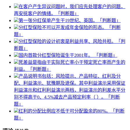
在客户产生异议问题时，我们应先处理客户的问题，
再安抚客户的情绪。「判断题」
第一张分红保单产生于19世纪、英国。「判断题」
分红型保险不可以开发成年金保险的形态。「判断
题」
分红型保险的设计初衷是利益共享、风险共担。「判
断题」
国内首款分红型保险诞生于2001年。 「判断题」
死差益是指由于实际死亡率小于预定死亡率而产生的
利益。「判断题」
产品说明书包括：风险提示、产品特征、红利及分
配、利益演示、犹豫期及退保。其中利益演示采用保证
利益演示和红利利益演示两档，利益演示的利差水平分
别不得高于0、4.5%减去产品预定利率（ ）。「判断
题」
红利的分配比例应不低于可分配盈余的80%。「判断
题」