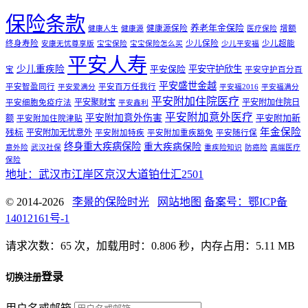
保险条款
养老年金保险
健康源保险
增额
健康人生
健康源
医疗保险
终身寿险
少儿保险
少儿超能
安康无忧尊享版
宝宝保险
宝宝保险怎么买
少儿平安福
平安人寿
少儿重疾险
平安守护欣生
平安保险
宝
平安守护百分百
平安盛世金越
平安智盈同行
平安百万任我行
平安爱满分
平安福2016
平安福满分
平安附加住院医疗
平安聚财宝
平安附加住院日
平安细胞免疫疗法
平安鑫利
平安附加意外医疗
平安附加意外伤害
额
平安附加新
平安附加住院津贴
年金保险
残标
平安附加无忧意外
平安附加特疾
平安附加重疾豁免
平安随行保
终身重大疾病保险
重大疾病保险
意外险
武汉社保
重疾险知识
防癌险
高端医疗
保险
地址：武汉市江岸区京汉大道铂仕汇2501
© 2014-2026
李景的保险时光
网站地图
备案号：鄂ICP备
14012161号-1
请求次数：65 次，加载用时：0.806 秒，内存占用：5.11 MB
登录
切换注册