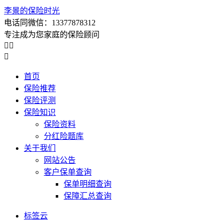
李景的保险时光
电话同微信：13377878312
专注成为您家庭的保险顾问



首页
保险推荐
保险评测
保险知识
保险资料
分红险题库
关于我们
网站公告
客户保单查询
保单明细查询
保障汇总查询
标签云