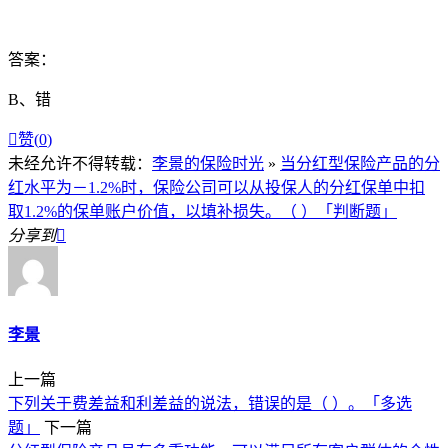
答案：
B、错

赞(
0
)
未经允许不得转载：
李景的保险时光
»
当分红型保险产品的分
红水平为－1.2%时，保险公司可以从投保人的分红保单中扣
取1.2%的保单账户价值，以填补损失。（ ）「判断题」
分享到

李景
上一篇
下列关于费差益和利差益的说法，错误的是（ ）。「多选
题」
下一篇