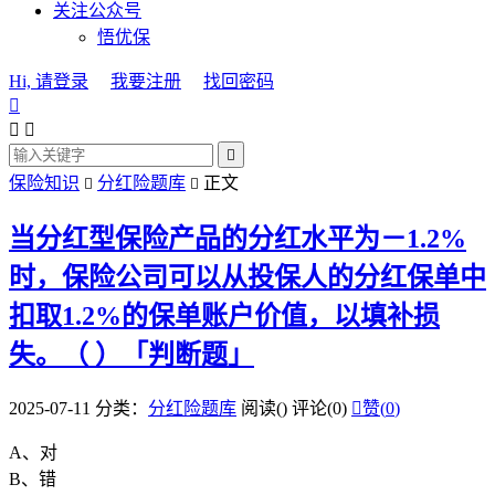
关注公众号
悟优保
Hi, 请登录
我要注册
找回密码




保险知识
分红险题库
正文


当分红型保险产品的分红水平为－1.2%
时，保险公司可以从投保人的分红保单中
扣取1.2%的保单账户价值，以填补损
失。（ ）「判断题」
2025-07-11
分类：
分红险题库
阅读(
)
评论(0)

赞(
0
)
A、对
B、错