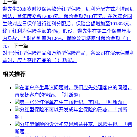
上一篇
魏先生30周岁时投保某款分红型保险，红利分配方式为增额红
利法，首年度交费12000元，保险金额为10万元。在次年合同
生效对应日保单进行红利分配后，保险金额增加至101808元。
终了红利为保险金额的4%，假设，魏先生在第二个保单年度
内身故，当时的利率为1.8%，保险公司将赔付保险金额（ ）
元。
下一篇
对于分红型保险产品和万能型保险产品，各公司在演示保单利
益时，应当突出产品的（ ）功能。
相关推荐
在客户产生异议问题时，我们应先处理客户的问题，
再安抚客户的情绪。「判断题」
第一张分红保单产生于19世纪、英国。「判断题」
分红型保险不可以开发成年金保险的形态。「判断
题」
分红型保险的设计初衷是利益共享、风险共担。「判
断题」