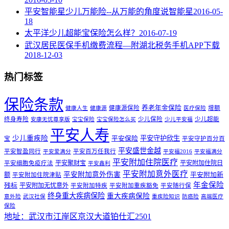
平安智能星少儿万能险--从万能的角度说智能星
2016-05-
18
太平洋少儿超能宝保险怎么样？
2016-07-19
武汉居民医保手机缴费流程—附湖北税务手机APP下载
2018-12-03
热门标签
保险条款
养老年金保险
健康源保险
增额
健康人生
健康源
医疗保险
终身寿险
少儿保险
少儿超能
安康无忧尊享版
宝宝保险
宝宝保险怎么买
少儿平安福
平安人寿
少儿重疾险
平安守护欣生
平安保险
宝
平安守护百分百
平安盛世金越
平安智盈同行
平安百万任我行
平安爱满分
平安福2016
平安福满分
平安附加住院医疗
平安聚财宝
平安附加住院日
平安细胞免疫疗法
平安鑫利
平安附加意外医疗
平安附加意外伤害
额
平安附加新
平安附加住院津贴
年金保险
残标
平安附加无忧意外
平安附加特疾
平安附加重疾豁免
平安随行保
终身重大疾病保险
重大疾病保险
意外险
武汉社保
重疾险知识
防癌险
高端医疗
保险
地址：武汉市江岸区京汉大道铂仕汇2501