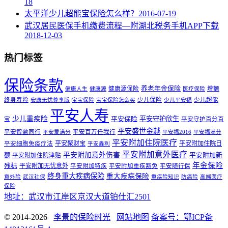
18
太平洋少儿超能宝保险怎么样？
2016-07-19
武汉居民医保手机缴费流程—附湖北税务手机APP下载
2018-12-03
热门标签
保险条款
养老年金保险
健康源保险
增额
健康人生
健康源
医疗保险
终身寿险
少儿保险
少儿超能
安康无忧尊享版
宝宝保险
宝宝保险怎么买
少儿平安福
平安人寿
少儿重疾险
平安守护欣生
平安保险
宝
平安守护百分百
平安盛世金越
平安智盈同行
平安百万任我行
平安爱满分
平安福2016
平安福满分
平安附加住院医疗
平安聚财宝
平安附加住院日
平安细胞免疫疗法
平安鑫利
平安附加意外医疗
平安附加意外伤害
额
平安附加新
平安附加住院津贴
年金保险
残标
平安附加无忧意外
平安附加特疾
平安附加重疾豁免
平安随行保
终身重大疾病保险
重大疾病保险
意外险
武汉社保
重疾险知识
防癌险
高端医疗
保险
地址：武汉市江岸区京汉大道铂仕汇2501
© 2014-2026
李景的保险时光
网站地图
备案号：鄂ICP备