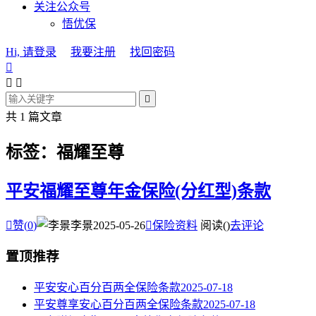
关注公众号
悟优保
Hi, 请登录
我要注册
找回密码




共 1 篇文章
标签：福耀至尊
平安福耀至尊年金保险(分红型)条款

赞(
0
)
李景
2025-05-26

保险资料
阅读(
)
去评论
置顶推荐
平安安心百分百两全保险条款
2025-07-18
平安尊享安心百分百两全保险条款
2025-07-18