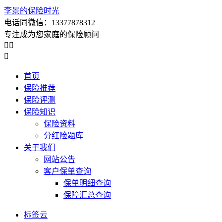
李景的保险时光
电话同微信：13377878312
专注成为您家庭的保险顾问



首页
保险推荐
保险评测
保险知识
保险资料
分红险题库
关于我们
网站公告
客户保单查询
保单明细查询
保障汇总查询
标签云