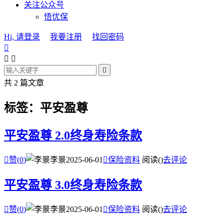
关注公众号
悟优保
Hi, 请登录
我要注册
找回密码




共 2 篇文章
标签：平安盈尊
平安盈尊 2.0终身寿险条款

赞(
0
)
李景
2025-06-01

保险资料
阅读(
)
去评论
平安盈尊 3.0终身寿险条款

赞(
0
)
李景
2025-06-01

保险资料
阅读(
)
去评论