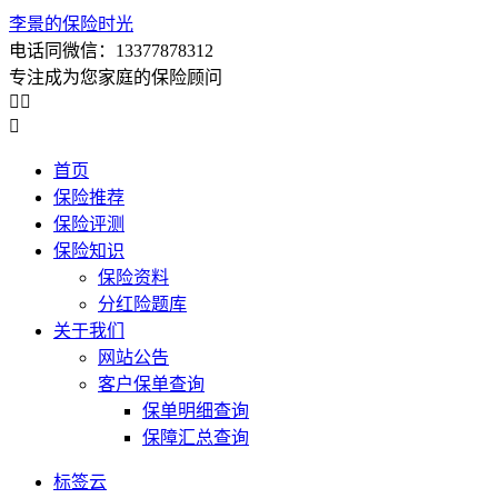
李景的保险时光
电话同微信：13377878312
专注成为您家庭的保险顾问



首页
保险推荐
保险评测
保险知识
保险资料
分红险题库
关于我们
网站公告
客户保单查询
保单明细查询
保障汇总查询
标签云