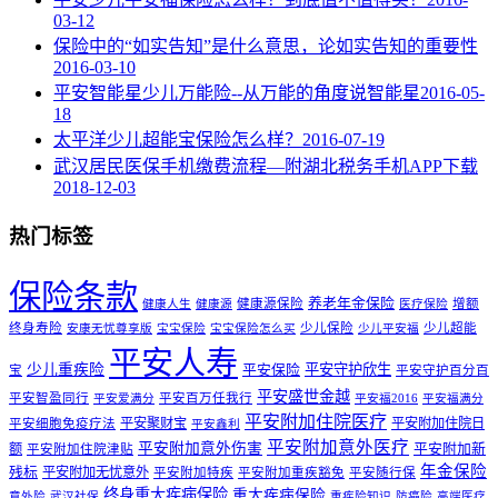
03-12
保险中的“如实告知”是什么意思，论如实告知的重要性
2016-03-10
平安智能星少儿万能险--从万能的角度说智能星
2016-05-
18
太平洋少儿超能宝保险怎么样？
2016-07-19
武汉居民医保手机缴费流程—附湖北税务手机APP下载
2018-12-03
热门标签
保险条款
养老年金保险
健康源保险
增额
健康人生
健康源
医疗保险
终身寿险
少儿保险
少儿超能
安康无忧尊享版
宝宝保险
宝宝保险怎么买
少儿平安福
平安人寿
少儿重疾险
平安守护欣生
平安保险
宝
平安守护百分百
平安盛世金越
平安智盈同行
平安百万任我行
平安爱满分
平安福2016
平安福满分
平安附加住院医疗
平安聚财宝
平安附加住院日
平安细胞免疫疗法
平安鑫利
平安附加意外医疗
平安附加意外伤害
额
平安附加新
平安附加住院津贴
年金保险
残标
平安附加无忧意外
平安附加特疾
平安附加重疾豁免
平安随行保
终身重大疾病保险
重大疾病保险
意外险
武汉社保
重疾险知识
防癌险
高端医疗