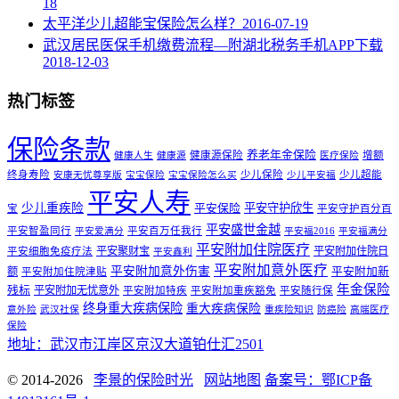
18
太平洋少儿超能宝保险怎么样？
2016-07-19
武汉居民医保手机缴费流程—附湖北税务手机APP下载
2018-12-03
热门标签
保险条款
养老年金保险
健康源保险
增额
健康人生
健康源
医疗保险
终身寿险
少儿保险
少儿超能
安康无忧尊享版
宝宝保险
宝宝保险怎么买
少儿平安福
平安人寿
少儿重疾险
平安守护欣生
平安保险
宝
平安守护百分百
平安盛世金越
平安智盈同行
平安百万任我行
平安爱满分
平安福2016
平安福满分
平安附加住院医疗
平安聚财宝
平安附加住院日
平安细胞免疫疗法
平安鑫利
平安附加意外医疗
平安附加意外伤害
额
平安附加新
平安附加住院津贴
年金保险
残标
平安附加无忧意外
平安附加特疾
平安附加重疾豁免
平安随行保
终身重大疾病保险
重大疾病保险
意外险
武汉社保
重疾险知识
防癌险
高端医疗
保险
地址：武汉市江岸区京汉大道铂仕汇2501
© 2014-2026
李景的保险时光
网站地图
备案号：鄂ICP备