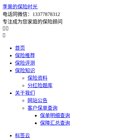
李景的保险时光
电话同微信：13377878312
专注成为您家庭的保险顾问



首页
保险推荐
保险评测
保险知识
保险资料
分红险题库
关于我们
网站公告
客户保单查询
保单明细查询
保障汇总查询
标签云