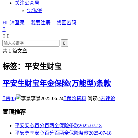
关注公众号
悟优保
Hi, 请登录
我要注册
找回密码




共 1 篇文章
标签：平安生财宝
平安生财宝年金保险(万能型)条款

赞(
0
)
李景
2025-06-24

保险资料
阅读(
)
去评论
置顶推荐
平安安心百分百两全保险条款
2025-07-18
平安尊享安心百分百两全保险条款
2025-07-18