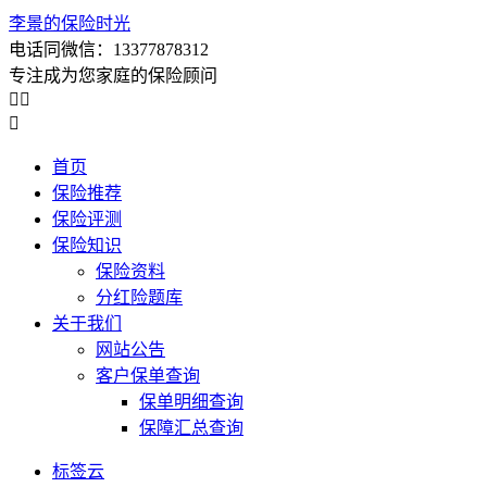
李景的保险时光
电话同微信：13377878312
专注成为您家庭的保险顾问



首页
保险推荐
保险评测
保险知识
保险资料
分红险题库
关于我们
网站公告
客户保单查询
保单明细查询
保障汇总查询
标签云