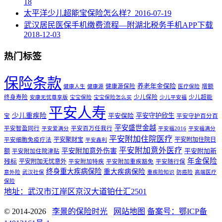
18
太平洋少儿超能宝保险怎么样？
2016-07-19
武汉居民医保手机缴费流程—附湖北税务手机APP下载
2018-12-03
热门标签
保险条款
养老年金保险
健康源保险
增额
健康人生
健康源
医疗保险
终身寿险
少儿保险
少儿超能
安康无忧尊享版
宝宝保险
宝宝保险怎么买
少儿平安福
平安人寿
少儿重疾险
平安守护欣生
平安保险
宝
平安守护百分百
平安盛世金越
平安智盈同行
平安百万任我行
平安爱满分
平安福2016
平安福满分
平安附加住院医疗
平安聚财宝
平安附加住院日
平安细胞免疫疗法
平安鑫利
平安附加意外医疗
平安附加意外伤害
额
平安附加新
平安附加住院津贴
年金保险
残标
平安附加无忧意外
平安附加特疾
平安附加重疾豁免
平安随行保
终身重大疾病保险
重大疾病保险
意外险
武汉社保
重疾险知识
防癌险
高端医疗
保险
地址：武汉市江岸区京汉大道铂仕汇2501
© 2014-2026
李景的保险时光
网站地图
备案号：鄂ICP备