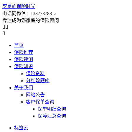
李景的保险时光
电话同微信：13377878312
专注成为您家庭的保险顾问



首页
保险推荐
保险评测
保险知识
保险资料
分红险题库
关于我们
网站公告
客户保单查询
保单明细查询
保障汇总查询
标签云