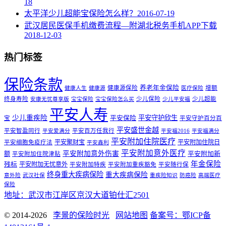
18
太平洋少儿超能宝保险怎么样？
2016-07-19
武汉居民医保手机缴费流程—附湖北税务手机APP下载
2018-12-03
热门标签
保险条款
养老年金保险
健康源保险
增额
健康人生
健康源
医疗保险
终身寿险
少儿保险
少儿超能
安康无忧尊享版
宝宝保险
宝宝保险怎么买
少儿平安福
平安人寿
少儿重疾险
平安守护欣生
平安保险
宝
平安守护百分百
平安盛世金越
平安智盈同行
平安百万任我行
平安爱满分
平安福2016
平安福满分
平安附加住院医疗
平安聚财宝
平安附加住院日
平安细胞免疫疗法
平安鑫利
平安附加意外医疗
平安附加意外伤害
额
平安附加新
平安附加住院津贴
年金保险
残标
平安附加无忧意外
平安附加特疾
平安附加重疾豁免
平安随行保
终身重大疾病保险
重大疾病保险
意外险
武汉社保
重疾险知识
防癌险
高端医疗
保险
地址：武汉市江岸区京汉大道铂仕汇2501
© 2014-2026
李景的保险时光
网站地图
备案号：鄂ICP备